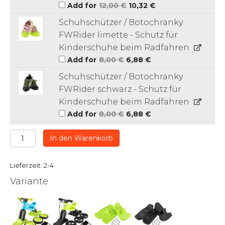
Ursprünglicher
Aktueller
Add for
12,00
€
10,32
€
Preis
Preis
war:
ist:
Schuhschützer / Botochranky
12,00 €
10,32 €.
FWRider limette - Schutz für
Kinderschuhe beim Radfahren
Ursprünglicher
Aktueller
Add for
8,00
€
6,88
€
Preis
Preis
war:
ist:
Schuhschützer / Botochranky
8,00 €
6,88 €.
FWRider schwarz - Schutz für
Kinderschuhe beim Radfahren
Ursprünglicher
Aktueller
Add for
8,00
€
6,88
€
Preis
Preis
war:
ist:
8,00 €
6,88 €.
Laufrad
In den Warenkorb
FWRider
SuperSport
2in1
Lieferzeit: 2-4
Grau
Variante
Matt
mit
Gurt
und
leisen