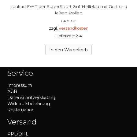
Laufrad FWRider SuperSport 2in1 Hellblau mit Gurt und
leisen Rollen
64,00
€
zzgl.
Versandkosten
Lieferzeit: 2-4
In den Warenkorb
Service
Impressum
AGB
Datenschutzerklärung
Widerrufsbelehrung
Reklamation
Versand
PPL/DHL