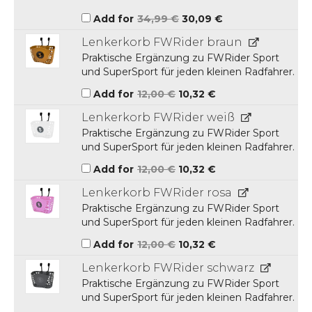
Ursprünglicher
Aktueller
Add for
34,99
€
30,09
€
Preis
Preis
war:
ist:
Lenkerkorb FWRider braun
34,99 €
30,09 €.
Praktische Ergänzung zu FWRider Sport
und SuperSport für jeden kleinen Radfahrer.
Ursprünglicher
Aktueller
Add for
12,00
€
10,32
€
Preis
Preis
war:
ist:
Lenkerkorb FWRider weiß
12,00 €
10,32 €.
Praktische Ergänzung zu FWRider Sport
und SuperSport für jeden kleinen Radfahrer.
Ursprünglicher
Aktueller
Add for
12,00
€
10,32
€
Preis
Preis
war:
ist:
Lenkerkorb FWRider rosa
12,00 €
10,32 €.
Praktische Ergänzung zu FWRider Sport
und SuperSport für jeden kleinen Radfahrer.
Ursprünglicher
Aktueller
Add for
12,00
€
10,32
€
Preis
Preis
war:
ist:
Lenkerkorb FWRider schwarz
12,00 €
10,32 €.
Praktische Ergänzung zu FWRider Sport
und SuperSport für jeden kleinen Radfahrer.