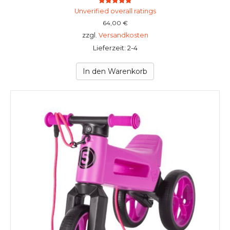
Bewertet mit
Unverified overall ratings
5.00
von 5
64,00
€
zzgl.
Versandkosten
Lieferzeit: 2-4
In den Warenkorb