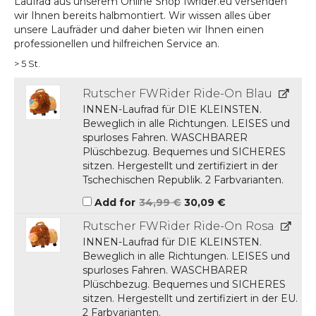
Laufrad aus unserem Online Shop fwrider.eu versenden
wir Ihnen bereits halbmontiert. Wir wissen alles über
unsere Laufräder und daher bieten wir Ihnen einen
professionellen und hilfreichen Service an.
> 5 St.
Rutscher FWRider Ride-On Blau
INNEN-Laufrad für DIE KLEINSTEN.
Beweglich in alle Richtungen. LEISES und
spurloses Fahren. WASCHBARER
Plüschbezug. Bequemes und SICHERES
sitzen. Hergestellt und zertifiziert in der
Tschechischen Republik. 2 Farbvarianten.
Ursprünglicher
Aktueller
Add for
34,99
€
30,09
€
Preis
Preis
war:
ist:
Rutscher FWRider Ride-On Rosa
34,99 €
30,09 €.
INNEN-Laufrad für DIE KLEINSTEN.
Beweglich in alle Richtungen. LEISES und
spurloses Fahren. WASCHBARER
Plüschbezug. Bequemes und SICHERES
sitzen. Hergestellt und zertifiziert in der EU.
2 Farbvarianten.