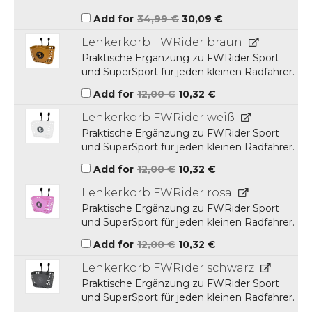
Ursprünglicher
Aktueller
Add for
34,99
€
30,09
€
Preis
Preis
war:
ist:
Lenkerkorb FWRider braun
34,99 €
30,09 €.
Praktische Ergänzung zu FWRider Sport
und SuperSport für jeden kleinen Radfahrer.
Ursprünglicher
Aktueller
Add for
12,00
€
10,32
€
Preis
Preis
war:
ist:
Lenkerkorb FWRider weiß
12,00 €
10,32 €.
Praktische Ergänzung zu FWRider Sport
und SuperSport für jeden kleinen Radfahrer.
Ursprünglicher
Aktueller
Add for
12,00
€
10,32
€
Preis
Preis
war:
ist:
Lenkerkorb FWRider rosa
12,00 €
10,32 €.
Praktische Ergänzung zu FWRider Sport
und SuperSport für jeden kleinen Radfahrer.
Ursprünglicher
Aktueller
Add for
12,00
€
10,32
€
Preis
Preis
war:
ist:
Lenkerkorb FWRider schwarz
12,00 €
10,32 €.
Praktische Ergänzung zu FWRider Sport
und SuperSport für jeden kleinen Radfahrer.