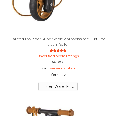
Laufrad FWRider SuperSport 2in1 Weiss mit Gurt und
leisen Rollen
Bewertet mit
Unverified overall ratings
5.00
von 5
64,00
€
zzgl.
Versandkosten
Lieferzeit: 2-4
In den Warenkorb