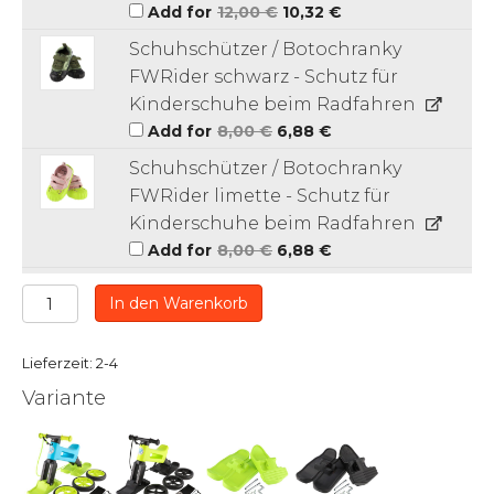
Ursprünglicher
Aktueller
Add for
12,00
€
10,32
€
Preis
Preis
war:
ist:
Schuhschützer / Botochranky
12,00 €
10,32 €.
FWRider schwarz - Schutz für
Kinderschuhe beim Radfahren
Ursprünglicher
Aktueller
Add for
8,00
€
6,88
€
Preis
Preis
war:
ist:
Schuhschützer / Botochranky
8,00 €
6,88 €.
FWRider limette - Schutz für
Kinderschuhe beim Radfahren
Ursprünglicher
Aktueller
Add for
8,00
€
6,88
€
Preis
Preis
war:
ist:
8,00 €
6,88 €.
Laufrad
In den Warenkorb
FWRider
SuperSport
2in1
Lieferzeit: 2-4
Hellblau
Variante
mit
Gurt
und
leisen
Rollen